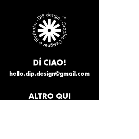
DÍ CIAO!
hello.dip.design@gmail.com
ALTRO QUI
Sono un link divertente,
cliccami!
©
2019 - 2025
, Tutti i diritti riservati