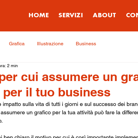
HOME
SERVIZI
ABOUT
CO
Grafica
Illustrazione
Business
ura: 2 min
 per cui assumere un gr
 per il tuo business
impatto sulla vita di tutti i giorni e sul successo dei brand 
sumere un grafico per la tua attività può fare la differe
. 
 ben chiaro il motivo per cui è così importante implement