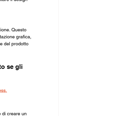
sione. Questo 
tazione grafica, 
e del prodotto 
o se gli 
ess.
e di creare un 