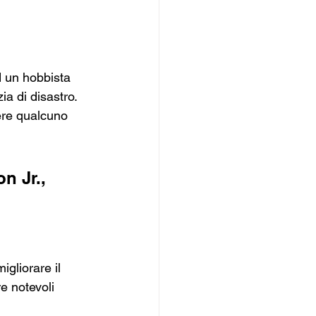
d un hobbista 
a di disastro. 
ere qualcuno 
n Jr., 
gliorare il 
e notevoli 