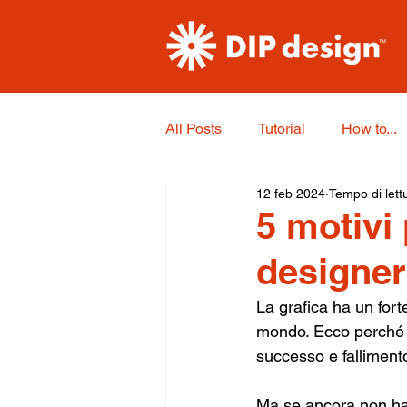
All Posts
Tutorial
How to...
12 feb 2024
Tempo di lett
5 motivi
designer
La grafica ha un forte 
mondo. Ecco perché as
successo e fallimento
Ma se ancora non hai