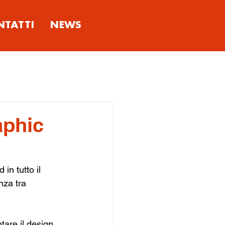
NTATTI
NEWS
aphic
in tutto il 
nza tra 
are il design 