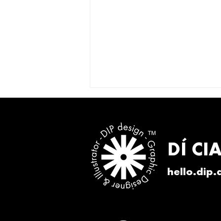
DÍ CI
hello.dip
Come trovare un grafico e
illustratore professionista
per la Tua attività